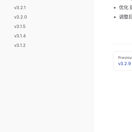
优化 
v3.2.1
调整
v3.2.0
v3.1.5
v3.1.4
v3.1.2
Pager
Previou
v3.2.9