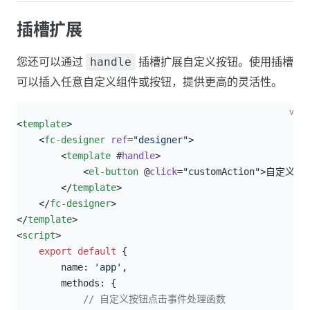
插槽扩展
您还可以通过
插槽扩展自定义按钮。使用插槽
handle
可以插入任意自定义组件或按钮，提供更高的灵活性。
vue
<
template
>
    <
fc-designer
 ref
=
"designer"
>
        <
template
 #
handle
>
            <
el-button
 @
click
=
"
customAction
"
>自定义按钮
        </
template
>
    </
fc-designer
>
</
template
>
<
script
>
    export
 default
 {
        name: 
'app'
,
        methods: {
            // 自定义按钮点击事件处理函数