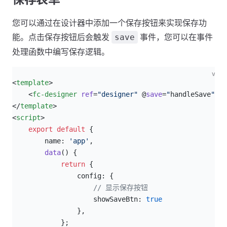
您可以通过在设计器中添加一个保存按钮来实现保存功
能。点击保存按钮后会触发
事件，您可以在事件
save
处理函数中编写保存逻辑。
vue
<
template
>
    <
fc-designer
 ref
=
"designer"
 @
save
=
"
handleSave
"
 :
c
</
template
>
<
script
>
    export
 default
 {
        name: 
'app'
,
        data
() {
            return
 {
                config: {
                    // 显示保存按钮
                    showSaveBtn: 
true
                },
            };