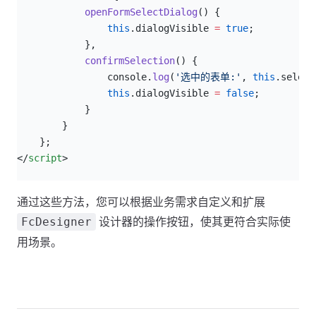
            openFormSelectDialog
() {
                this
.dialogVisible 
=
 true
;
            },
            confirmSelection
() {
                console.
log
(
'选中的表单:'
, 
this
.select
                this
.dialogVisible 
=
 false
;
            }
        }
    };
</
script
>
通过这些方法，您可以根据业务需求自定义和扩展
设计器的操作按钮，使其更符合实际使
FcDesigner
用场景。