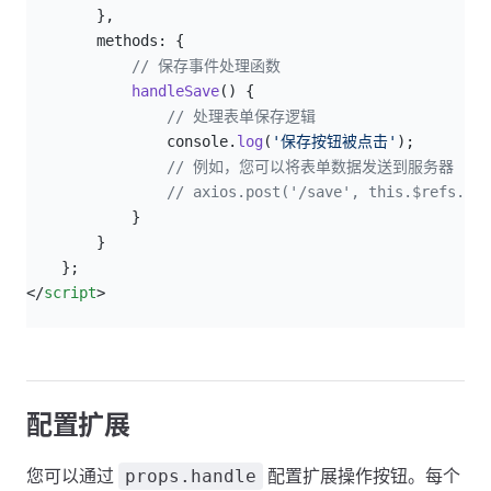
        },
        methods: {
            // 保存事件处理函数
            handleSave
() {
                // 处理表单保存逻辑
                console.
log
(
'保存按钮被点击'
);
                // 例如，您可以将表单数据发送到服务器
                // axios.post('/save', this.$refs.des
            }
        }
    };
</
script
>
配置扩展
您可以通过
配置扩展操作按钮。每个
props.handle