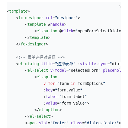
vue
<
template
>
    <
fc-designer
 ref
=
"designer"
>
        <
template
 #
handle
>
            <
el-button
 @
click
=
"
openFormSelectDialog
"
        </
template
>
    </
fc-designer
>
<!-- 表单选择对话框 -->
    <
el-dialog
 title
=
"选择表单"
 :
visible
.
sync
=
"
dialogV
        <
el-select
 v-model
=
"
selectedForm
"
 placeholder
            <
el-option
                v-for
=
"
form 
in
 formOptions
"
                :
key
=
"
form.value
"
                :
label
=
"
form.label
"
                :
value
=
"
form.value
"
>
            </
el-option
>
        </
el-select
>
        <
span
 slot
=
"footer"
 class
=
"dialog-footer"
>