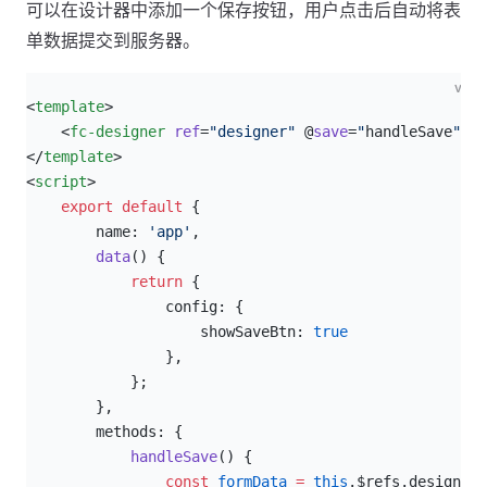
可以在设计器中添加一个保存按钮，用户点击后自动将表
单数据提交到服务器。
vue
<
template
>
    <
fc-designer
 ref
=
"designer"
 @
save
=
"
handleSave
"
 :
c
</
template
>
<
script
>
    export
 default
 {
        name: 
'app'
,
        data
() {
            return
 {
                config: {
                    showSaveBtn: 
true
                },
            };
        },
        methods: {
            handleSave
() {
                const
 formData
 =
 this
.$refs.designer.