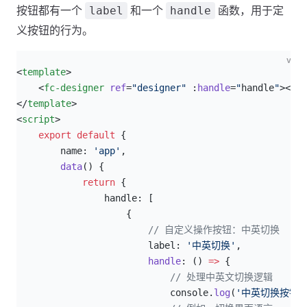
按钮都有一个
和一个
函数，用于定
label
handle
义按钮的行为。
vue
<
template
>
    <
fc-designer
 ref
=
"designer"
 :
handle
=
"
handle
"
></
fc
</
template
>
<
script
>
    export
 default
 {
        name: 
'app'
,
        data
() {
            return
 {
                handle: [
                    {
                        // 自定义操作按钮：中英切换
                        label: 
'中英切换'
,
                        handle
: () 
=>
 {
                            // 处理中英文切换逻辑
                            console.
log
(
'中英切换按钮被