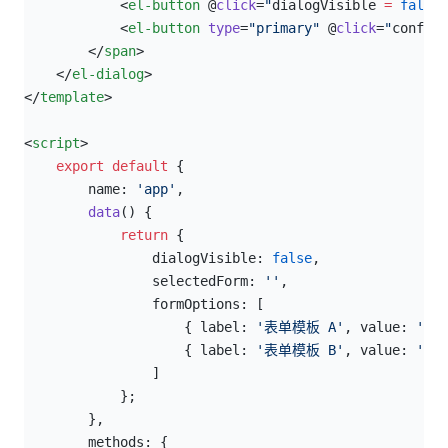
            <
el-button
 @
click
=
"
dialogVisible 
=
 false
"
            <
el-button
 type
=
"primary"
 @
click
=
"
confirm
        </
span
>
    </
el-dialog
>
</
template
>
<
script
>
    export
 default
 {
        name: 
'app'
,
        data
() {
            return
 {
                dialogVisible: 
false
,
                selectedForm: 
''
,
                formOptions: [
                    { label: 
'表单模板 A'
, value: 
'for
                    { label: 
'表单模板 B'
, value: 
'for
                ]
            };
        },
        methods: {