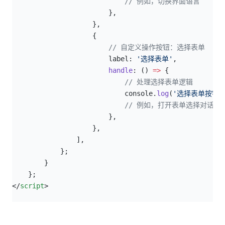
                            // 例如，切换界面语言
                        },
                    },
                    {
                        // 自定义操作按钮：选择表单
                        label: 
'选择表单'
,
                        handle
: () 
=>
 {
                            // 处理选择表单逻辑
                            console.
log
(
'选择表单按钮被
                            // 例如，打开表单选择对话框
                        },
                    },
                ],
            };
        }
    };
</
script
>