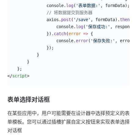
                console.
log
(
'表单数据:'
, formData);
                // 将数据提交到服务器
                axios.
post
(
'/save'
, formData).
then
(
re
                    console.
log
(
'保存成功:'
, response.
                }).
catch
(
error
 =>
 {
                    console.
error
(
'保存失败:'
, error);
                });
            }
        }
    };
</
script
>
表单选择对话框
在某些应用中，用户可能需要在设计器中选择预定义的表
单模板。您可以通过插槽扩展自定义按钮来实现表单选择
对话框