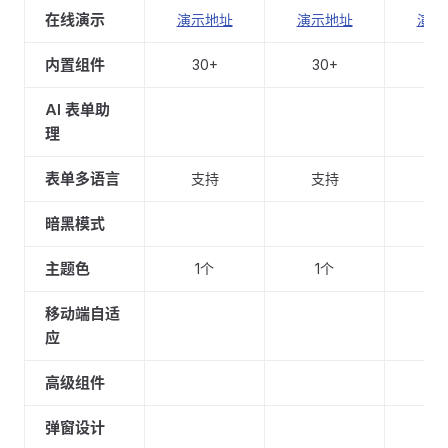
在线演示
演示地址
演示地址
演示
内置组件
30+
30+
9
AI 表单助
支
理
表单多语言
支持
支持
支
暗黑模式
支
主题色
1个
1个
5
移动端自适
支
应
高级组件
支
弹窗设计
支