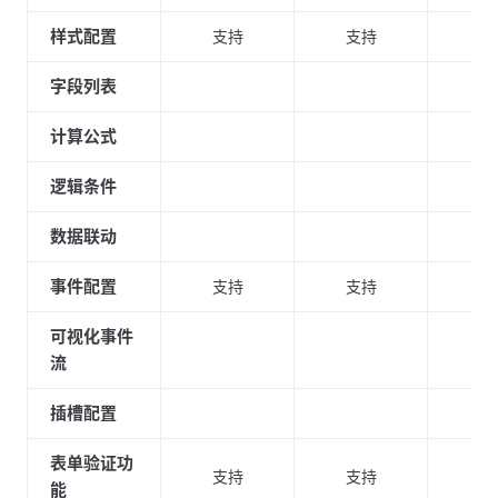
样式配置
支持
支持
支
字段列表
支
计算公式
支
逻辑条件
支
数据联动
支
事件配置
支持
支持
支
可视化事件
支
流
插槽配置
支
表单验证功
支持
支持
支
能