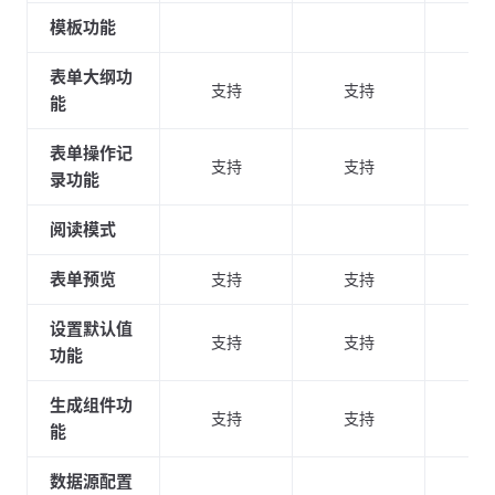
模板功能
支
表单大纲功
支持
支持
支
能
表单操作记
支持
支持
支
录功能
阅读模式
支
表单预览
支持
支持
支
设置默认值
支持
支持
支
功能
生成组件功
支持
支持
支
能
数据源配置
支