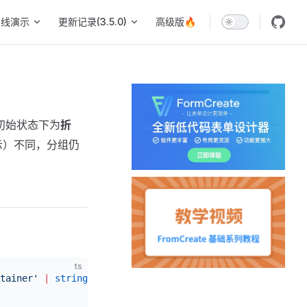
在线演示
更新记录(3.5.0)
高级版🔥
初始状态下为
折
示）不同，分组仍
ts
tainer'
 |
 string
;