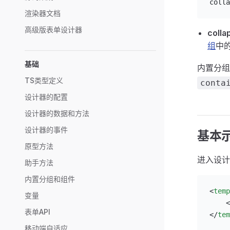
colla
渲染器文档
高级版表单设计器
coll
组
中
基础
内置分
TS类型定义
conta
设计器的配置
设计器的数据和方法
设计器的事件
基本
原型方法
进入设计
助手方法
内置分组和组件
<
temp
变量
    <
表单API
</
tem
移动端自适应