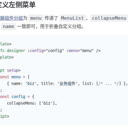
定义左侧菜单
展组件分组
为
传递了
，
menu
MenuList
collapseMenu
的
一致即可，用于折叠自定义分组。
name
late
>
fc-designer
 :
config
=
"
config
"
 :
menu
=
"
menu
"
 />
plate
>
pt
 setup
>
onst
 menu
 =
 [
   { name: 
'biz'
, title: 
'业务组件'
, list: [
/* ... */
] },
;
onst
 config
 =
 {
   collapseMenu: [
'biz'
],
;
ipt
>