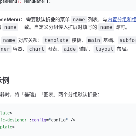
pseMenu
?:
 MenuName[];
apseMenu：
需要
默认折叠
的菜单
列表，与
内置分组和
name
的
一致。自定义分组传入扩展时填写的
即可。
name
name
组
对应关系：
模板、
基础、
name
template
main
subfo
容器、
图表、
辅助、
布局。
iner
chart
aide
layout
示例
器时，将「基础」「图表」两个分组默认折叠：
late
>
fc-designer
 :
config
=
"
config
"
 />
plate
>