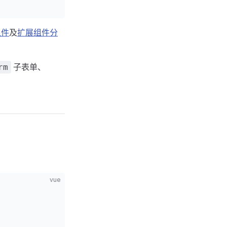
组件
及
扩展组件分
子表单、
rm
vue