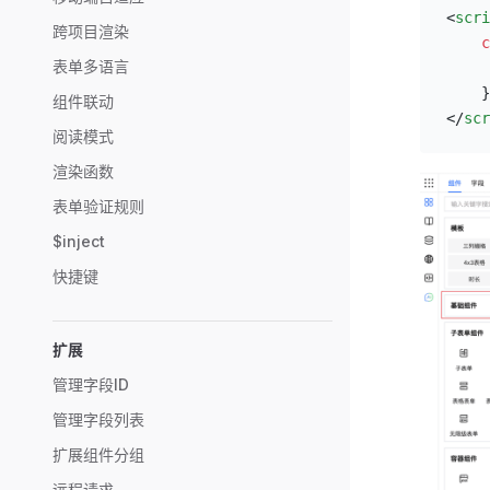
<
scri
跨项目渲染
    c
表单多语言
     
    }
组件联动
</
scr
阅读模式
渲染函数
表单验证规则
$inject
快捷键
扩展
管理字段ID
管理字段列表
扩展组件分组
远程请求