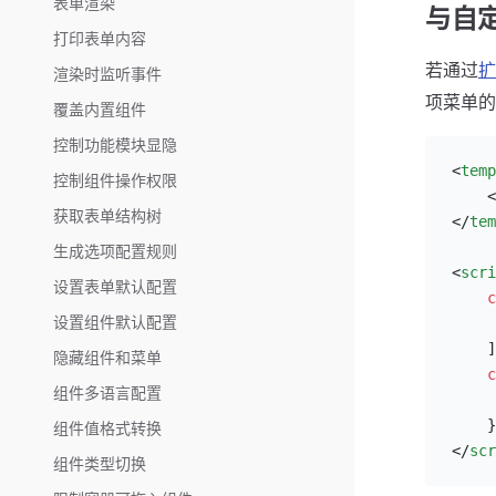
表单渲染
与自
打印表单内容
若通过
扩
渲染时监听事件
项菜单
覆盖内置组件
控制功能模块显隐
<
temp
控制组件操作权限
    <
获取表单结构树
</
tem
生成选项配置规则
<
scri
设置表单默认配置
    c
设置组件默认配置
     
    ]
隐藏组件和菜单
    c
组件多语言配置
     
    }
组件值格式转换
</
scr
组件类型切换