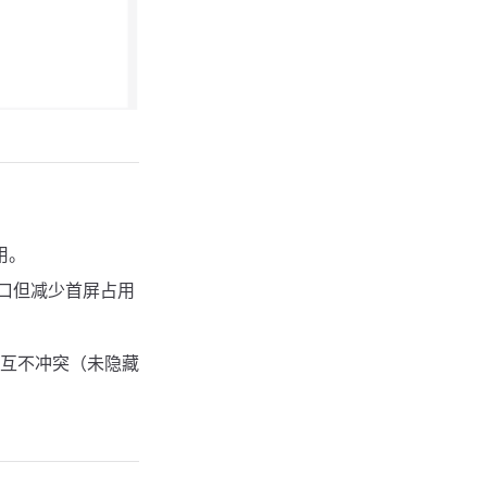
用。
口但减少首屏占用
互不冲突（未隐藏