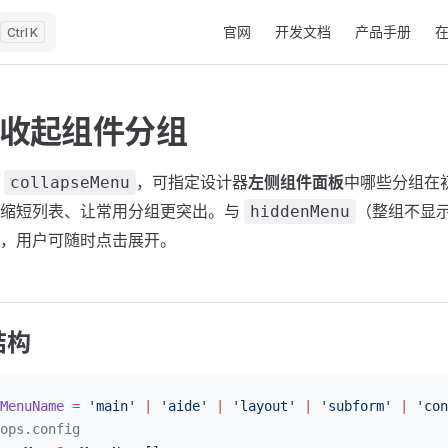
Main Navigation
官网
开发文档
产品手册
K
收起组件分组
置
，可指定设计器
左侧组件面板
中哪些分组在
collapseMenu
而缩短列表、让常用分组更突出。与
（整组不显
hiddenMenu
，用户可随时点击展开。
结构
MenuName
 =
 'main'
 |
 'aide'
 |
 'layout'
 |
 'subform'
 |
 'con
ops.config