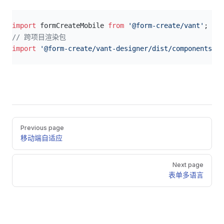
js
import
 formCreateMobile 
from
 '@form-create/vant'
;
// 跨项目渲染包
import
 '@form-create/vant-designer/dist/components.es
Pager
Previous page
移动端自适应
Next page
表单多语言