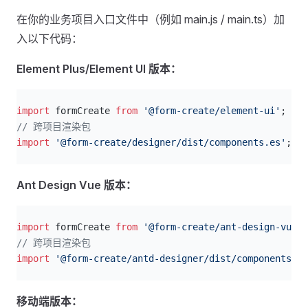
在你的业务项目入口文件中（例如 main.js / main.ts）加
入以下代码：
Element Plus/Element UI 版本：
js
import
 formCreate 
from
 '@form-create/element-ui'
;
// 跨项目渲染包
import
 '@form-create/designer/dist/components.es'
;
Ant Design Vue 版本：
js
import
 formCreate 
from
 '@form-create/ant-design-vue'
;
// 跨项目渲染包
import
 '@form-create/antd-designer/dist/components.es
移动端版本：