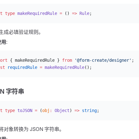
t
 type
 makeRequiredRule
 =
 () 
=>
 Rule
;
: 生成必填验证规则。
使用
:
ort
 { makeRequiredRule } 
from
 '@form-create/designer'
;
st
 requiredRule
 =
 makeRequiredRule
();
ON 字符串
t
 type
 toJSON
 =
 (
obj
:
 Object
) 
=>
 string
;
: 将对象转换为 JSON 字符串。