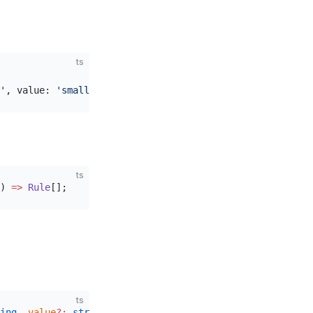
ts
'
, value: 
'small'
 },{ label: 
'mini'
, value: 
'mini'
 }]);
ts
) 
=>
 Rule
[];
ts
ing
, 
value
?:
 string
) 
=>
 Rule
;