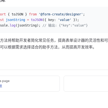
使用
:
ort
 { toJSON } 
from
 '@form-create/designer'
;
st
 jsonString
 =
 toJSON
({ key: 
'value'
 });
sole.
log
(jsonString); 
// 输出: {"key":"value"}
方法将帮助开发者简化常见任务，提高表单设计器的灵活性和可
可以根据需求选择适合的助手方法，从而提高开发效率。
s page
法