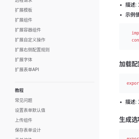
描述
扩展模板
示例
扩展组件
扩展容器组件
  imp
扩展自定义操作
  con
扩展右侧配置规则
扩展字体
加载配
扩展表单API
expor
教程
常见问题
描述
设置表单默认值
生成选
上传组件
保存表单设计
expor