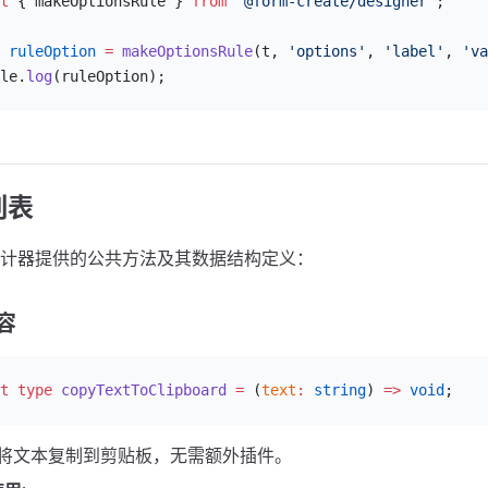
t
 { makeOptionsRule } 
from
 '@form-create/designer'
;
 ruleOption
 =
 makeOptionsRule
(t, 
'options'
, 
'label'
, 
'va
le.
log
(ruleOption);
列表
计器提供的公共方法及其数据结构定义：
容
t
 type
 copyTextToClipboard
 =
 (
text
:
 string
) 
=>
 void
;
: 将文本复制到剪贴板，无需额外插件。