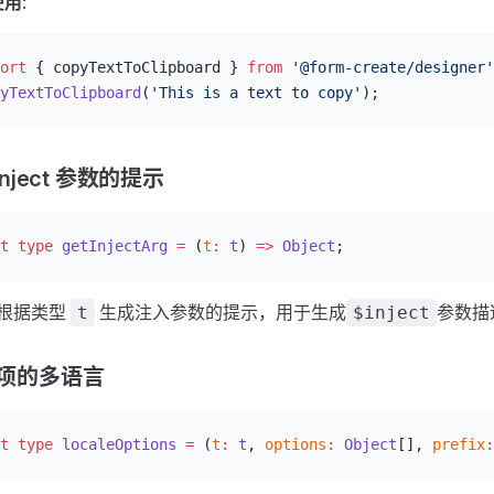
使用
:
ort
 { copyTextToClipboard } 
from
 '@form-create/designer'
yTextToClipboard
(
'This is a text to copy'
);
inject 参数的提示
t
 type
 getInjectArg
 =
 (
t
:
 t
) 
=>
 Object
;
: 根据类型
生成注入参数的提示，用于生成
参数描
t
$inject
项的多语言
t
 type
 localeOptions
 =
 (
t
:
 t
, 
options
:
 Object
[], 
prefix
: