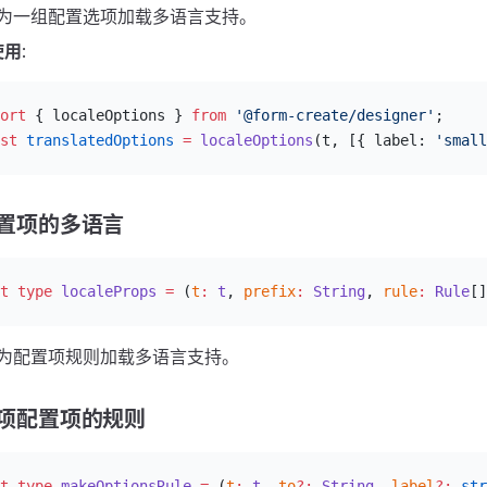
: 为一组配置选项加载多语言支持。
使用
:
ort
 { localeOptions } 
from
 '@form-create/designer'
;
st
 translatedOptions
 =
 localeOptions
(t, [{ label: 
'small
置项的多语言
t
 type
 localeProps
 =
 (
t
:
 t
, 
prefix
:
 String
, 
rule
:
 Rule
[]
: 为配置项规则加载多语言支持。
项配置项的规则
t
 type
 makeOptionsRule
 =
 (
t
:
 t
, 
to
?:
 String
, 
label
?:
 str