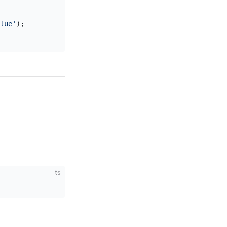
lue'
);
ts