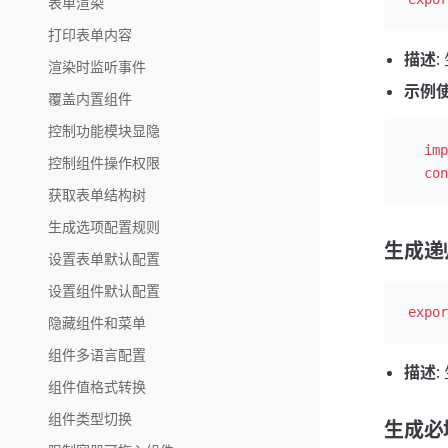
表单渲染
打印表单内容
描述
渲染时监听事件
示例
覆盖内置组件
控制功能模块显隐
  imp
控制组件操作权限
  con
获取表单结构树
生成选项配置规则
生成递
设置表单默认配置
设置组件默认配置
expor
隐藏组件和菜单
组件多语言配置
描述
组件值格式转换
组件类型切换
生成必