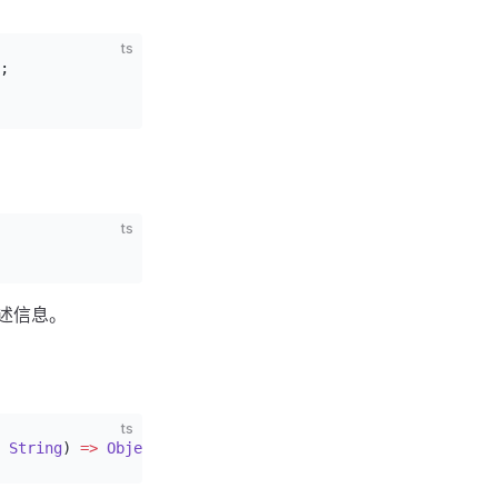
ts
;
ts
述信息。
ts
 String
) 
=>
 Object
[];