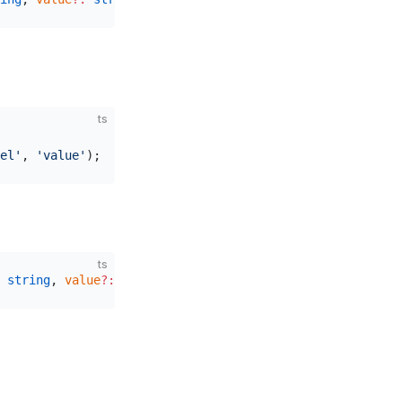
ts
el'
, 
'value'
);
ts
 string
, 
value
?:
 string
) 
=>
 Rule
;