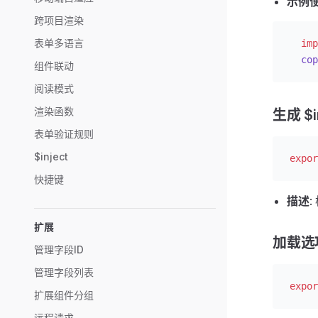
示例
跨项目渲染
表单多语言
  imp
  cop
组件联动
阅读模式
渲染函数
生成 $
表单验证规则
$inject
expor
快捷键
描述
扩展
加载选
管理字段ID
管理字段列表
expor
扩展组件分组
远程请求