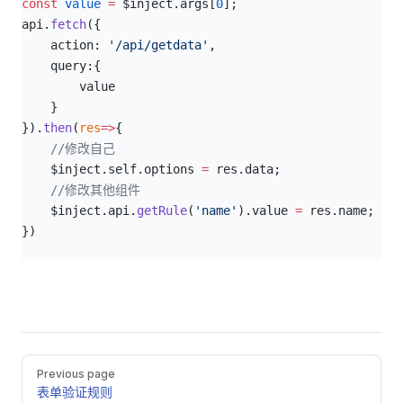
const
 value
 =
 $inject.args[
0
];
api.
fetch
({
    action: 
'/api/getdata'
,
    query:{
        value
    }
}).
then
(
res
=>
{
    //修改自己
    $inject.self.options 
=
 res.data;
    //修改其他组件
    $inject.api.
getRule
(
'name'
).value 
=
 res.name;
})
Pager
Previous page
表单验证规则