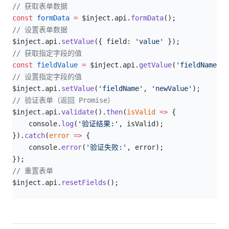
// 获取表单数据
const
 formData
 =
 $inject.api.
formData
();
// 设置表单数据
$inject.api.
setValue
({ field: 
'value'
 });
// 获取指定字段的值
const
 fieldValue
 =
 $inject.api.
getValue
(
'fieldName'
);
// 设置指定字段的值
$inject.api.
setValue
(
'fieldName'
, 
'newValue'
);
// 验证表单（返回 Promise）
$inject.api.
validate
().
then
(
isValid
 =>
 {
    console.
log
(
'验证结果:'
, isValid);
}).
catch
(
error
 =>
 {
    console.
error
(
'验证失败:'
, error);
});
// 重置表单
$inject.api.
resetFields
();