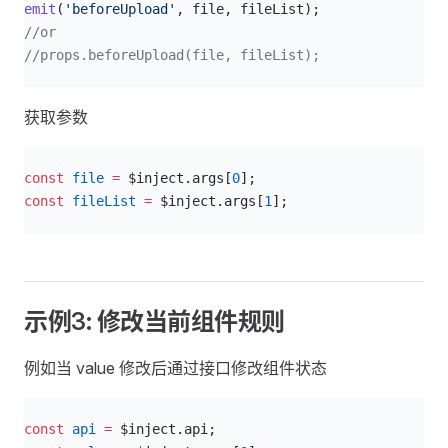
emit
(
'beforeUpload'
, file, fileList);
//or
//props.beforeUpload(file, fileList);
获取参数
js
const
 file
 =
 $inject.args[
0
];
const
 fileList
 =
 $inject.args[
1
];
示例3: 修改当前组件规则
例如当 value 修改后通过接口修改组件状态
js
const
 api
 =
 $inject.api;