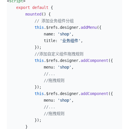
<
script
>
    export
 default
 {
        mounted
() {
            // 添加业务组件分组
            this
.$refs.designer.
addMenu
({
                name: 
'shop'
,
                title: 
'业务组件'
,
            });
            //添加自定义组件拖拽规则
            this
.$refs.designer.
addComponent
({
                menu: 
'shop'
,
                //...
                //拖拽规则
            });
            this
.$refs.designer.
addComponent
({
                menu: 
'shop'
,
                //...
                //拖拽规则
            });
        }