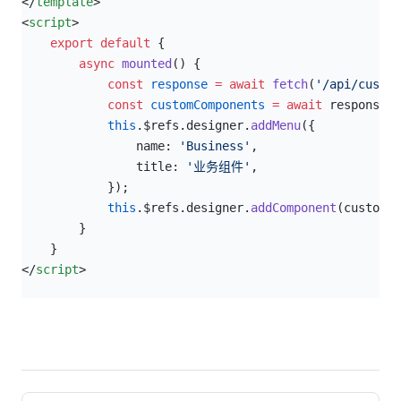
</
template
>
<
script
>
    export
 default
 {
        async
 mounted
() {
            const
 response
 =
 await
 fetch
(
'/api/custom
            const
 customComponents
 =
 await
 response.
j
            this
.$refs.designer.
addMenu
({
                name: 
'Business'
,
                title: 
'业务组件'
,
            });
            this
.$refs.designer.
addComponent
(customCo
        }
    }
</
script
>