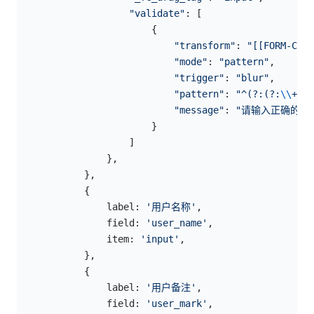
                    "validate"
: [
                        {
                            "transform"
: 
"[[FORM-CREA
                            "mode"
: 
"pattern"
,
                            "trigger"
: 
"blur"
,
                            "pattern"
: 
"^(?:(?:
\\
+|00
                            "message"
: 
"请输入正确的手
                        }
                    ]
                },
            },
            {
                label: 
'用户名称'
,
                field: 
'user_name'
,
                item: 
'input'
,
            },
            {
                label: 
'用户备注'
,
                field: 
'user_mark'
,