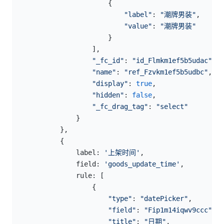
                        {
                            "label"
: 
"潮牌男装"
,
                            "value"
: 
"潮牌男装"
                        }
                    ],
                    "_fc_id"
: 
"id_Flmkm1ef5b5udac"
,
                    "name"
: 
"ref_Fzvkm1ef5b5udbc"
,
                    "display"
: 
true
,
                    "hidden"
: 
false
,
                    "_fc_drag_tag"
: 
"select"
                }
            },
            {
                label: 
'上架时间'
,
                field: 
'goods_update_time'
,
                rule: [
                    {
                        "type"
: 
"datePicker"
,
                        "field"
: 
"Fip1m14iqwv9ccc"
,
                        "title"
: 
"日期"
,