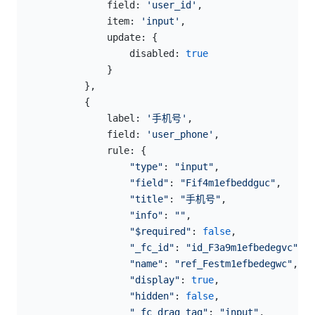
                field: 
'user_id'
,
                item: 
'input'
,
                update: {
                    disabled: 
true
                }
            },
            {
                label: 
'手机号'
,
                field: 
'user_phone'
,
                rule: {
                    "type"
: 
"input"
,
                    "field"
: 
"Fif4m1efbeddguc"
,
                    "title"
: 
"手机号"
,
                    "info"
: 
""
,
                    "$required"
: 
false
,
                    "_fc_id"
: 
"id_F3a9m1efbedegvc"
,
                    "name"
: 
"ref_Festm1efbedegwc"
,
                    "display"
: 
true
,
                    "hidden"
: 
false
,
                    "_fc_drag_tag"
: 
"input"
,