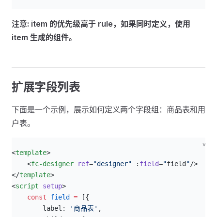
注意: item 的优先级高于 rule，如果同时定义，使用
item 生成的组件。
扩展字段列表
下面是一个示例，展示如何定义两个字段组：商品表和用
户表。
vue
<
template
>
    <
fc-designer
 ref
=
"designer"
 :
field
=
"
field
"
/>
</
template
>
<
script
 setup
>
    const
 field
 =
 [{
        label: 
'商品表'
,