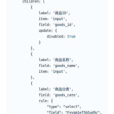
        children: [
            {
                label: 
'商品ID'
,
                item: 
'input'
,
                field: 
'goods_id'
,
                update: {
                    disabled: 
true
                }
            },
            {
                label: 
'商品名称'
,
                field: 
'goods_name'
,
                item: 
'input'
,
            },
            {
                label: 
'商品分类'
,
                field: 
'goods_cate'
,
                rule: {
                    "type"
: 
"select"
,
                    "field"
: 
"Fyvqm1ef5b5ud9c"
,