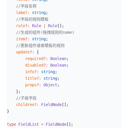
    //字段名称
    label
:
 string
;
    //字段的规则模板
    rule
?:
 Rule
 |
 Rule
[];
    //生成的组件(拖拽规则的name)
    item
?:
 string
;
    //更新组件或者模板的规则
    update
?:
 {
        required
?:
 Boolean
;
        disabled
?:
 Boolean
;
        info
?:
 string
;
        title
?:
 string
;
        props
?:
 Object
;
    };
    //子级字段
    children
?:
 FieldNode
[];
}
type
 FieldList
 =
 FieldNode
[];