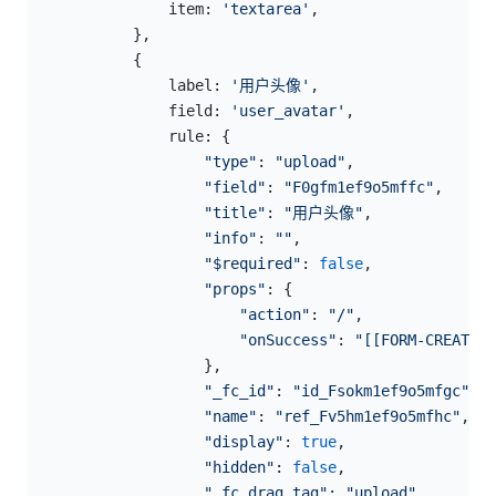
                item: 
'textarea'
,
            },
            {
                label: 
'用户头像'
,
                field: 
'user_avatar'
,
                rule: {
                    "type"
: 
"upload"
,
                    "field"
: 
"F0gfm1ef9o5mffc"
,
                    "title"
: 
"用户头像"
,
                    "info"
: 
""
,
                    "$required"
: 
false
,
                    "props"
: {
                        "action"
: 
"/"
,
                        "onSuccess"
: 
"[[FORM-CREATE-
                    },
                    "_fc_id"
: 
"id_Fsokm1ef9o5mfgc"
,
                    "name"
: 
"ref_Fv5hm1ef9o5mfhc"
,
                    "display"
: 
true
,
                    "hidden"
: 
false
,
                    "_fc_drag_tag"
: 
"upload"