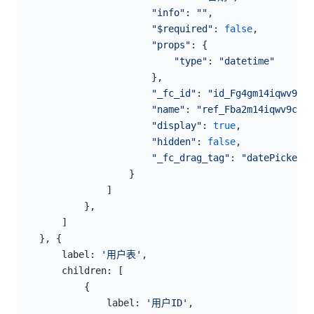
                        "info"
: 
""
,
                        "$required"
: 
false
,
                        "props"
: {
                            "type"
: 
"datetime"
                        },
                        "_fc_id"
: 
"id_Fg4gm14iqwv9cdc
                        "name"
: 
"ref_Fba2m14iqwv9cec"
                        "display"
: 
true
,
                        "hidden"
: 
false
,
                        "_fc_drag_tag"
: 
"datePicker"
                    }
                ]
            },
        ]
    }, {
        label: 
'用户表'
,
        children: [
            {
                label: 
'用户ID'
,