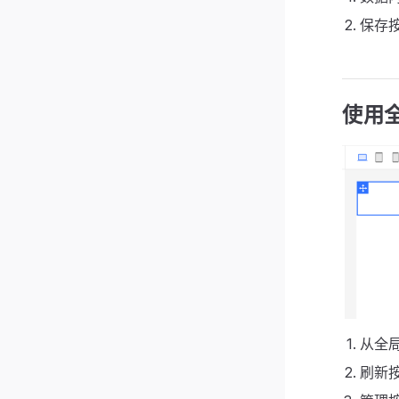
保存
使用
从全
刷新