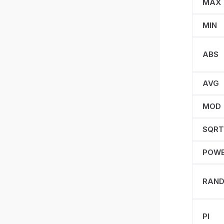
MAX
MIN
ABS
AVG
MOD
SQRT
POW
RAN
PI