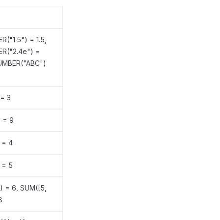
("1.5") = 1.5,
R("2.4e") =
UMBER("ABC")
 = 3
) = 9
 = 4
 = 5
) = 6, SUM([5,
8