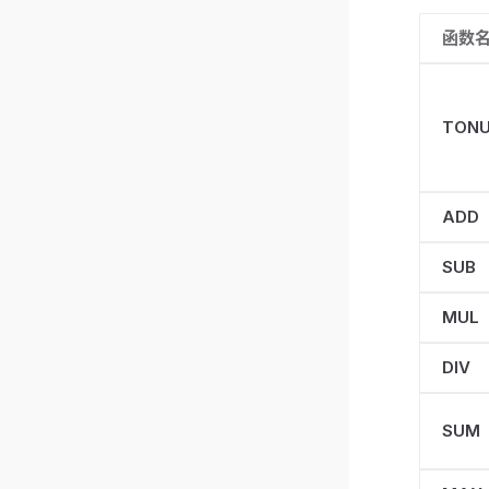
函数
TON
ADD
SUB
MUL
DIV
SUM