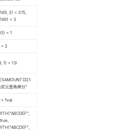
49, 2) = 3.15,
149) = 3
3) = 1
 = 2
, 1) = 1.9
ESAMOUNT(32.1
叁拾贰元壹角肆分"
== !!val
ITH("ABCDEF",
true,
ITH("ABCDEF",