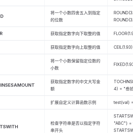
将一个小数四舍五入到指定
ROUND(3.1
ND
的位数
ROUND(3.
R
获取指定数字向下取整的值
FLOOR(1.9
获取指定数字向上取整的值
CEIL(1.93)
将一个小数保留指定位数的
D
FIXED(1.93
小数
获取指定数字的中文大写金
TOCHINS
INSESAMOUNT
额
4) = "
扩展自定义计算函数示例
test(val) 
STARTSW
检查字符串是否以指定字符
"ABC") = 
TSWITH
串开头
STARTSW